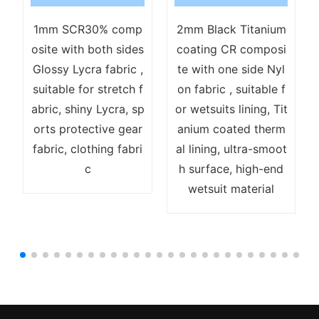
1mm SCR30% comp
2mm Black Titanium
osite with both sides
coating CR composi
Glossy Lycra fabric ,
te with one side Nyl
suitable for stretch f
on fabric , suitable f
abric, shiny Lycra, sp
or wetsuits lining, Tit
orts protective gear
anium coated therm
fabric, clothing fabri
al lining, ultra-smoot
c
h surface, high-end
wetsuit material